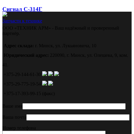
Сигнал С-314Г
Запчасти к технике
ООО «ТЕХНИК АРМ» - Ваш надёжный и проверенный
партнёр.
Адрес склада:
г. Минск, ул. Лукьяновича, 10
Юридический адрес:
220090, г. Минск, ул. Олешева, 9, ком.
41.
+375-29-144-61-30
+375-29-775-19-54
+375-17-393-99-15 (факс)
Ваше имя
Ваша почта
Номер телефона