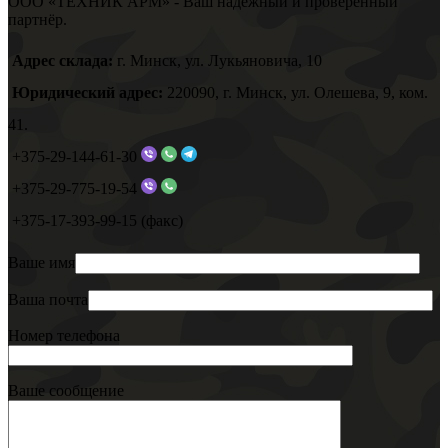
ООО «ТЕХНИК АРМ» - Ваш надёжный и проверенный
партнёр.
Адрес склада:
г. Минск, ул. Лукьяновича, 10
Юридический адрес:
220090, г. Минск, ул. Олешева, 9, ком.
41.
+375-29-144-61-30
+375-29-775-19-54
+375-17-393-99-15 (факс)
Ваше имя
Ваша почта
Номер телефона
Ваше сообщение