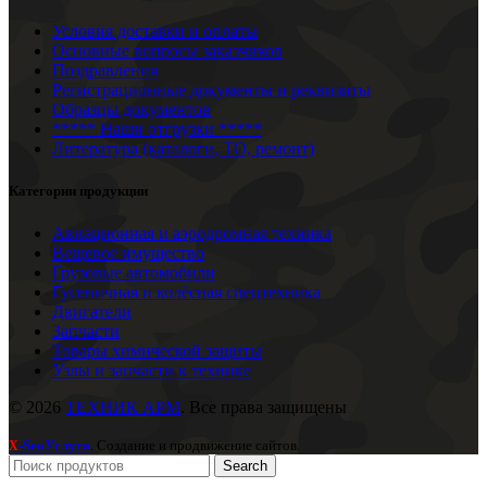
Условия доставки и оплаты
Основные вопросы заказчиков
Поздравления
Регистрационные документы и реквизиты
Образцы документов
***** Наши отгрузки *****
Литература (каталоги, ТО, ремонт)
Категории продукции
Авиационная и аэродромная техника
Вещевое имущество
Грузовые автомобили
Гусеничная и колёсная спецтехника
Двигатели
Запчасти
Товары химической защиты
Узлы и запчасти к технике
© 2026
ТЕХНИК АРМ
. Все права защищены
-SeoУслуга
. Создание и продвижение сайтов.
X
Search