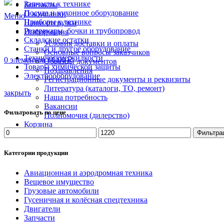
Запчасти к технике
Контакты
Посуда и кухонное оборудование
О компании
Меню
Приборы к технике
Наши отгрузки
Резервуары, бочки и трубопровод
Информация
Складские остатки
Условия доставки и оплаты
Станки и другое оборудование
Основные вопросы заказчиков
Технические жидкости
0
элементов
/
0.00
₽
Образцы документов
Товары химической защиты
Поздравления
Электрооборудование
Регистрационные документы и реквизиты
Литература (каталоги, ТО, ремонт)
закрыть
Наша потребность
Вакансии
Фильтровать по цене
Полномочия (дилерство)
Корзина
Минимальная
Максимальная
Отзывы
Фильтра
цена
цена
Категории продукции
Авиационная и аэродромная техника
Вещевое имущество
Грузовые автомобили
Гусеничная и колёсная спецтехника
Двигатели
Запчасти