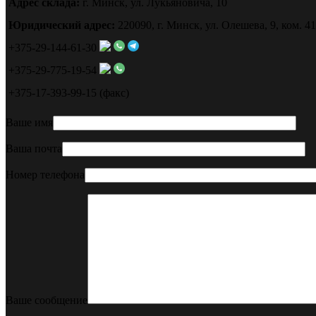
Адрес склада:
г. Минск, ул. Лукьяновича, 10
Юридический адрес:
220090, г. Минск, ул. Олешева, 9, ком. 41
+375-29-144-61-30
+375-29-775-19-54
+375-17-393-99-15 (факс)
Ваше имя
Ваша почта
Номер телефона
Ваше сообщение