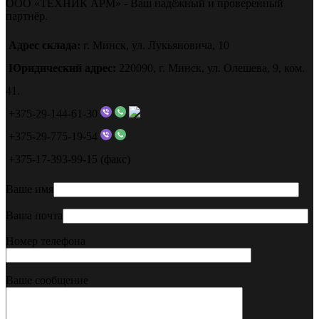
ООО «ТЕХНИК АРМ» - Ваш надёжный и проверенный
партнёр.
Адрес склада:
г. Минск, ул. Лукьяновича, 10
Юридический адрес:
220090, г. Минск, ул. Олешева, 9, ком.
41.
+375-29-144-61-30
+375-29-775-19-54
+375-17-393-99-15 (факс)
Ваше имя
Ваша почта
Номер телефона
Ваше сообщение