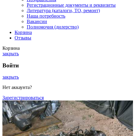
Регистрационные документы и реквизиты
Литература (каталоги, ТО, ремонт)
Наша потребность
Вакансии
Полномочия (дилерство)
Корзина
Отзывы
Корзина
закрыть
Войти
закрыть
Нет аккаунта?
Зарегистрироваться