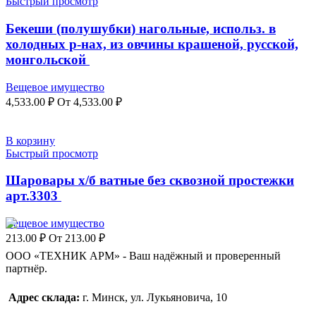
Быстрый просмотр
Бекеши (полушубки) нагольные, использ. в
холодных р-нах, из овчины крашеной, русской,
монгольской
Вещевое имущество
4,533.00
₽
От
4,533.00
₽
В корзину
Быстрый просмотр
Шаровары х/б ватные без сквозной простежки
арт.3303
Вещевое имущество
213.00
₽
От
213.00
₽
ООО «ТЕХНИК АРМ» - Ваш надёжный и проверенный
партнёр.
Адрес склада:
г. Минск, ул. Лукьяновича, 10