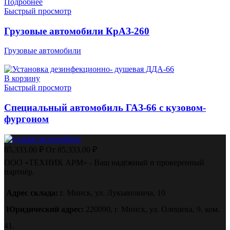
Подробнее
Быстрый просмотр
Грузовые автомобили КрАЗ-260
Грузовые автомобили
В корзину
Быстрый просмотр
Специальный автомобиль ГАЗ-66 с кузовом-
фургоном
Грузовые автомобили
85,333.00
₽
От
85,333.00
₽
ООО «ТЕХНИК АРМ» - Ваш надёжный и проверенный
партнёр.
Адрес склада:
г. Минск, ул. Лукьяновича, 10
Юридический адрес:
220090, г. Минск, ул. Олешева, 9, ком.
41.