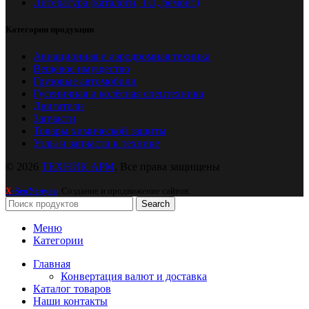
Литература (каталоги, ТО, ремонт)
Категории продукции
Авиационная и аэродромная техника
Вещевое имущество
Грузовые автомобили
Гусеничная и колёсная спецтехника
Двигатели
Запчасти
Товары химической защиты
Узлы и запчасти к технике
© 2026
ТЕХНИК АРМ
. Все права защищены
-SeoУслуга
. Создание и продвижение сайтов.
X
Search
Меню
Категории
Главная
Конвертация валют и доставка
Каталог товаров
Наши контакты