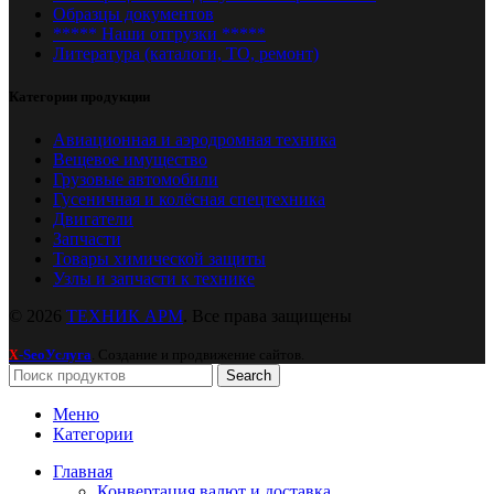
Образцы документов
***** Наши отгрузки *****
Литература (каталоги, ТО, ремонт)
Категории продукции
Авиационная и аэродромная техника
Вещевое имущество
Грузовые автомобили
Гусеничная и колёсная спецтехника
Двигатели
Запчасти
Товары химической защиты
Узлы и запчасти к технике
© 2026
ТЕХНИК АРМ
. Все права защищены
-SeoУслуга
. Создание и продвижение сайтов.
X
Search
Меню
Категории
Главная
Конвертация валют и доставка