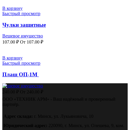
В корзину
Быстрый просмотр
Чулки защитные
Вещевое имущество
107.00
₽
От
107.00
₽
В корзину
Быстрый просмотр
Плащ ОП-1М
Вещевое имущество
240.00
₽
От
240.00
₽
ООО «ТЕХНИК АРМ» - Ваш надёжный и проверенный
партнёр.
Адрес склада:
г. Минск, ул. Лукьяновича, 10
Юридический адрес:
220090, г. Минск, ул. Олешева, 9, ком.