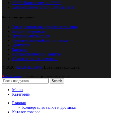
***** Наши отгрузки *****
Литература (каталоги, ТО, ремонт)
Категории продукции
Авиационная и аэродромная техника
Вещевое имущество
Грузовые автомобили
Гусеничная и колёсная спецтехника
Двигатели
Запчасти
Товары химической защиты
Узлы и запчасти к технике
© 2026
ТЕХНИК АРМ
. Все права защищены
-SeoУслуга
. Создание и продвижение сайтов.
X
Search
Меню
Категории
Главная
Конвертация валют и доставка
Каталог товаров