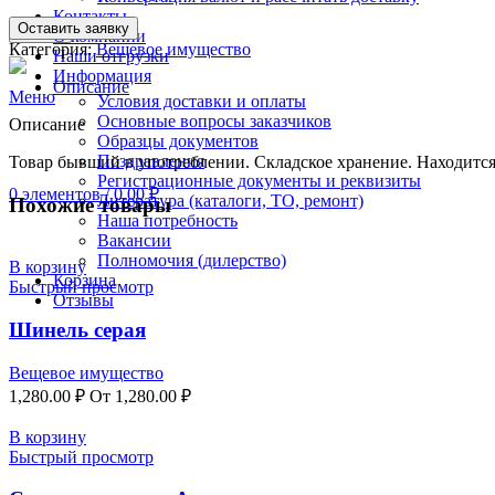
Контакты
Оставить заявку
Search
О компании
Категория:
Вещевое имущество
Наши отгрузки
Информация
Описание
Меню
Условия доставки и оплаты
Основные вопросы заказчиков
Описание
Образцы документов
Поздравления
Товар бывший в употреблении. Складское хранение. Находится
Регистрационные документы и реквизиты
0
элементов
/
0.00
₽
Литература (каталоги, ТО, ремонт)
Похожие товары
Наша потребность
Вакансии
Полномочия (дилерство)
В корзину
Корзина
Быстрый просмотр
Отзывы
Шинель серая
Вещевое имущество
1,280.00
₽
От
1,280.00
₽
В корзину
Быстрый просмотр