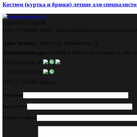
Костюм (куртка и брюки) летние для специалисто
Вещевое имущество
533.00
₽
От
533.00
₽
ООО «ТЕХНИК АРМ» - Ваш надёжный и проверенный партнё
Адрес склада:
г. Минск, ул. Лукьяновича, 10
Юридический адрес:
220090, г. Минск, ул. Олешева, 9, ком. 41
+375-29-144-61-30
+375-29-775-19-54
+375-17-393-99-15 (факс)
Ваше имя
Ваша почта
Номер телефона