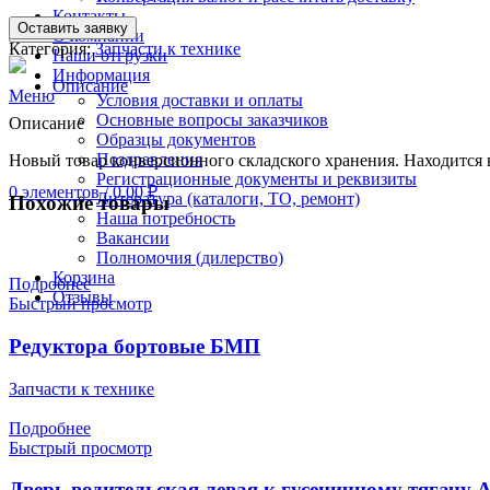
Контакты
Оставить заявку
Search
О компании
Категория:
Запчасти к технике
Наши отгрузки
Информация
Описание
Меню
Условия доставки и оплаты
Основные вопросы заказчиков
Описание
Образцы документов
Поздравления
Новый товар конверсионного складского хранения. Находится 
Регистрационные документы и реквизиты
0
элементов
/
0.00
₽
Литература (каталоги, ТО, ремонт)
Похожие товары
Наша потребность
Вакансии
Полномочия (дилерство)
Корзина
Подробнее
Отзывы
Быстрый просмотр
Редуктора бортовые БМП
Запчасти к технике
Подробнее
Быстрый просмотр
Дверь водительская левая к гусеничному тягачу 