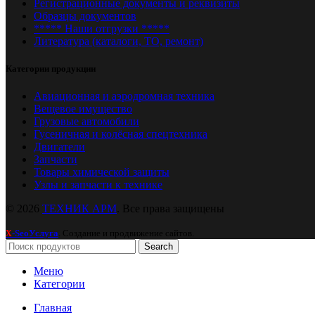
Регистрационные документы и реквизиты
Образцы документов
***** Наши отгрузки *****
Литература (каталоги, ТО, ремонт)
Категории продукции
Авиационная и аэродромная техника
Вещевое имущество
Грузовые автомобили
Гусеничная и колёсная спецтехника
Двигатели
Запчасти
Товары химической защиты
Узлы и запчасти к технике
© 2026
ТЕХНИК АРМ
. Все права защищены
-SeoУслуга
. Создание и продвижение сайтов.
X
Search
Меню
Категории
Главная