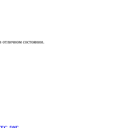
ТЕХНИК АРМ
в отличном состоянии.
АТС-59Г