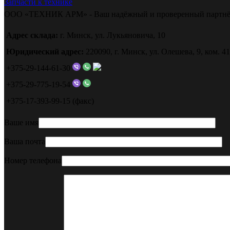
Запчасти к технике
ООО «ТЕХНИК АРМ» - Ваш надёжный и проверенный партнё
Адрес склада:
г. Минск, ул. Лукьяновича, 10
Юридический адрес:
220090, г. Минск, ул. Олешева, 9, ком. 41
+375-29-144-61-30
+375-29-775-19-54
+375-17-393-99-15 (факс)
Ваше имя
Ваша почта
Номер телефона