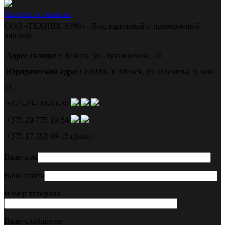
Запчасти к технике
ООО «ТЕХНИК АРМ» - Ваш надёжный и проверенный
партнёр.
Адрес склада:
г. Минск, ул. Лукьяновича, 10
Юридический адрес:
220090, г. Минск, ул. Олешева, 9, ком.
41.
+375-29-144-61-30
+375-29-775-19-54
+375-17-393-99-15 (факс)
Ваше имя
Ваша почта
Номер телефона
Ваше сообщение