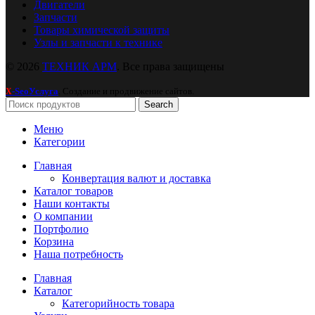
Двигатели
Запчасти
Товары химической защиты
Узлы и запчасти к технике
© 2026
ТЕХНИК АРМ
. Все права защищены
-SeoУслуга
. Создание и продвижение сайтов.
X
Search
Меню
Категории
Главная
Конвертация валют и доставка
Каталог товаров
Наши контакты
О компании
Портфолио
Корзина
Наша потребность
Главная
Каталог
Категорийность товара