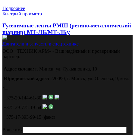
Подробнее
Быстрый просмотр
Гусеничные ленты РМШ (резино-металлический
шарнир) МТ-ЛБ/МТ-ЛБу
Двигатели и запчасти к спецтехнике
ООО «ТЕХНИК АРМ» - Ваш надёжный и проверенный
партнёр.
Адрес склада:
г. Минск, ул. Лукьяновича, 10
Юридический адрес:
220090, г. Минск, ул. Олешева, 9, ком.
41.
+375-29-144-61-30
+375-29-775-19-54
+375-17-393-99-15 (факс)
Ваше имя