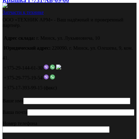
Крышка Г-731-АБ-09-00
Запчасти к технике
ООО «ТЕХНИК АРМ» - Ваш надёжный и проверенный
партнёр.
Адрес склада:
г. Минск, ул. Лукьяновича, 10
Юридический адрес:
220090, г. Минск, ул. Олешева, 9, ком.
41.
+375-29-144-61-30
+375-29-775-19-54
+375-17-393-99-15 (факс)
Ваше имя
Ваша почта
Номер телефона