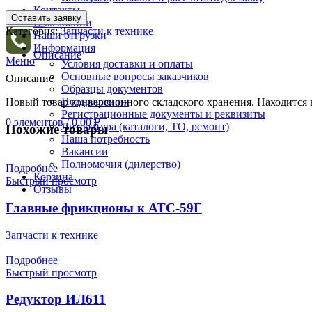
Контакты
Оставить заявку
Search
О компании
Категория:
Запчасти к технике
Наши отгрузки
Информация
Описание
Меню
Условия доставки и оплаты
Основные вопросы заказчиков
Описание
Образцы документов
Поздравления
Новый товар конверсионного складского хранения. Находится 
Регистрационные документы и реквизиты
0
элементов
/
0.00
₽
Литература (каталоги, ТО, ремонт)
Похожие товары
Наша потребность
Вакансии
Полномочия (дилерство)
Подробнее
Корзина
Быстрый просмотр
Отзывы
Главные фрикционы к АТС-59Г
Запчасти к технике
Подробнее
Быстрый просмотр
Редуктор ИЛ611