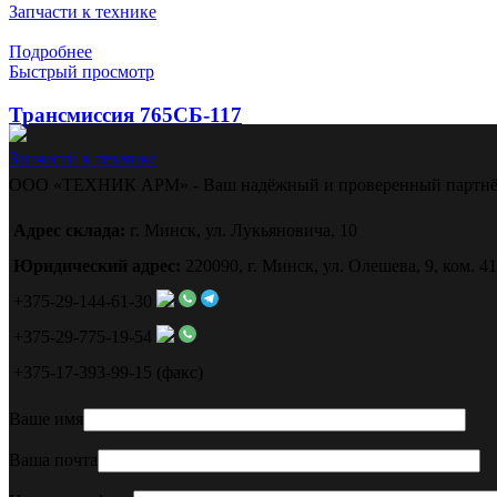
Запчасти к технике
Подробнее
Быстрый просмотр
Трансмиссия 765СБ-117
Запчасти к технике
ООО «ТЕХНИК АРМ» - Ваш надёжный и проверенный партнё
Адрес склада:
г. Минск, ул. Лукьяновича, 10
Юридический адрес:
220090, г. Минск, ул. Олешева, 9, ком. 41
+375-29-144-61-30
+375-29-775-19-54
+375-17-393-99-15 (факс)
Ваше имя
Ваша почта