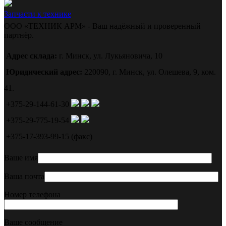
Запчасти к технике
ООО «ТЕХНИК АРМ» - Ваш надёжный и проверенный
партнёр.
Адрес склада:
г. Минск, ул. Лукьяновича, 10
Юридический адрес:
220090, г. Минск, ул. Олешева, 9, ком.
41.
+375-29-144-61-30
+375-29-775-19-54
+375-17-393-99-15 (факс)
Ваше имя
Ваша почта
Номер телефона
Ваше сообщение