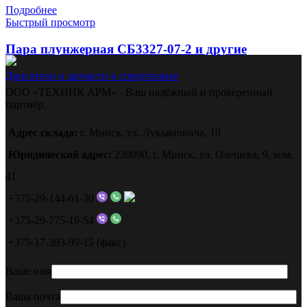
Подробнее
Быстрый просмотр
Пара плунжерная СБ3327-07-2 и другие
Двигатели и запчасти к спецтехнике
ООО «ТЕХНИК АРМ» - Ваш надёжный и проверенный
партнёр.
Адрес склада:
г. Минск, ул. Лукьяновича, 10
Юридический адрес:
220090, г. Минск, ул. Олешева, 9, ком.
41.
+375-29-144-61-30
+375-29-775-19-54
+375-17-393-99-15 (факс)
Ваше имя
Ваша почта