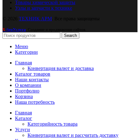
Товары химической защиты
Узлы и запчасти к технике
© 2026
ТЕХНИК АРМ
. Все права защищены
-SeoУслуга
. Создание и продвижение сайтов.
X
Search
Меню
Категории
Главная
Конвертация валют и доставка
Каталог товаров
Наши контакты
О компании
Портфолио
Корзина
Наша потребность
Главная
Каталог
Категорийность товара
Услуги
Конвертация валют и рассчитать доставку